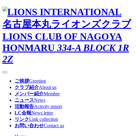
名古屋本丸ライオンズクラブ
LIONS CLUB OF NAGOYA
HONMARU
334-A BLOCK 1R
2Z
ご挨拶
Greeting
クラブ紹介
About us
メンバー紹介
Member
ニュース
News
活動報告
Activity report
LC会報
News letter
リンク
Link collection
お問い合わせ
Contact us