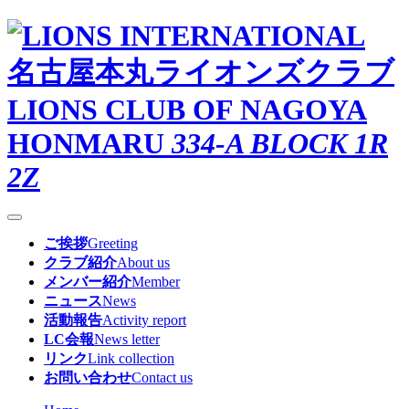
名古屋本丸ライオンズクラブ
LIONS CLUB OF NAGOYA
HONMARU
334-A BLOCK 1R
2Z
ご挨拶
Greeting
クラブ紹介
About us
メンバー紹介
Member
ニュース
News
活動報告
Activity report
LC会報
News letter
リンク
Link collection
お問い合わせ
Contact us