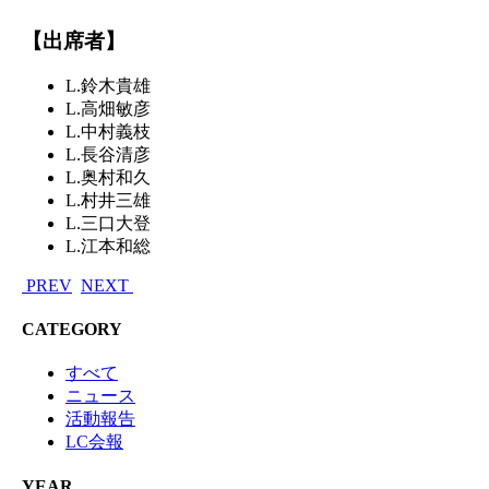
【出席者】
L.鈴木貴雄
L.高畑敏彦
L.中村義枝
L.長谷清彦
L.奥村和久
L.村井三雄
L.三口大登
L.江本和総
PREV
NEXT
CATEGORY
すべて
ニュース
活動報告
LC会報
YEAR