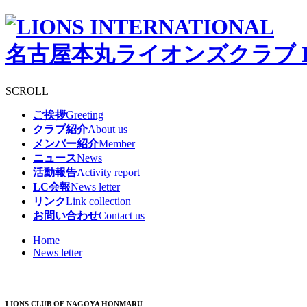
名古屋本丸ライオンズクラブ
SCROLL
ご挨拶
Greeting
クラブ紹介
About us
メンバー紹介
Member
ニュース
News
活動報告
Activity report
LC会報
News letter
リンク
Link collection
お問い合わせ
Contact us
Home
News letter
LIONS CLUB OF NAGOYA HONMARU