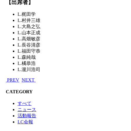
【出席者】
L.梶田学
L.村井三雄
L.大島之弘
L.山本正成
L.高畑敏彦
L.長谷清彦
L.福田守恭
L.森純哉
L.橘恭浩
L.瀧川浩司
PREV
NEXT
CATEGORY
すべて
ニュース
活動報告
LC会報