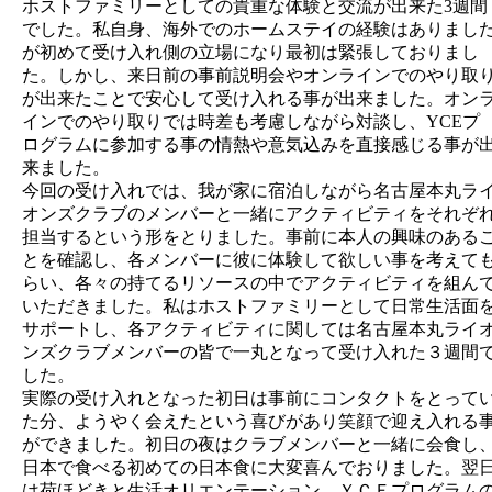
ホストファミリーとしての貴重な体験と交流が出来た3週間
でした。私自身、海外でのホームステイの経験はありまし
が初めて受け入れ側の立場になり最初は緊張しておりまし
た。しかし、来日前の事前説明会やオンラインでのやり取
が出来たことで安心して受け入れる事が出来ました。オン
インでのやり取りでは時差も考慮しながら対談し、YCEプ
ログラムに参加する事の情熱や意気込みを直接感じる事が
来ました。
今回の受け入れでは、我が家に宿泊しながら名古屋本丸ラ
オンズクラブのメンバーと一緒にアクティビティをそれぞ
担当するという形をとりました。事前に本人の興味のある
とを確認し、各メンバーに彼に体験して欲しい事を考えて
らい、各々の持てるリソースの中でアクティビティを組ん
いただきました。私はホストファミリーとして日常生活面
サポートし、各アクティビティに関しては名古屋本丸ライ
ンズクラブメンバーの皆で一丸となって受け入れた３週間
した。
実際の受け入れとなった初日は事前にコンタクトをとって
た分、ようやく会えたという喜びがあり笑顔で迎え入れる
ができました。初日の夜はクラブメンバーと一緒に会食し
日本で食べる初めての日本食に大変喜んでおりました。翌
は荷ほどきと生活オリエンテーション、ＹＣＥプログラム