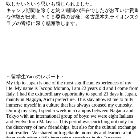
収したいという思いも感じられました。
キャンプ期間を除くと約２週間の滞在でしたがお互いに貴
な体験が出来、ＹＣＥ委員の皆様、名古屋本丸ライオンズ
ラブの皆様に深く感謝致します。
～留学生Yacoのレポート～
My trip to Japan is one of the most significant experiences of my
life. My name is Jacopo Morano, I am 22 years old and I come fro
Italy. I had the extraordinary opportunity to spend 21 days in Japan,
mainly in Nagoya, Aichi prefecture. This stay allowed me to fully
immerse myself in a culture that has always aroused my curiosity.
During my stay, I spent a week in a campus between Nagano and
Tokyo with an international group of boys: we were eight Italians
and twelve from Malaysia. This period was enriching not only for
the discovery of new friendships, but also for the cultural exchange
that resulted. We shared unforgettable moments and learned a lot