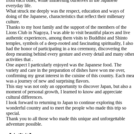
from each other, while immersing ourselves in the Japanese
everyday life.
What struck me deeply was the respect, education and ways of
doing of the Japanese, characteristics that reflect their millenary
culture.
Thanks to my host family and the support of the members of the
Lions Club in Nagoya, I was able to visit beautiful places and live
authentic experiences, among them visits to Buddhist and Shinto
temples, symbols of a deep-rooted and fascinating spirituality, I also
had the honor of participating in a tea ceremony, discovering the
deep meaning behind every gesture and every detail and many othe
activities that .
One aspect I particularly enjoyed was the Japanese food. The
variety and care in the preparation of dishes have won me over,
confirming my great interest in the cuisine of this country. Each mea
was a journey of new and surprising flavors.
This stay was not only an opportunity to discover Japan, but also a
moment of personal growth, I learned to know and appreciate
cultural differences.
I look forward to returning to Japan to continue exploring this
wonderful country and to meet the people who made this trip so
special.
Thank you to all those who made this unique and unforgettable
adventure possible.