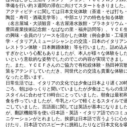
準備を行い約３週間の滞在に向けてスタートをきりました
アクティビティに関しては日本文化体験（茶道・そば打ち
陶芸・寿司・酒蔵見学等）、中部エリアの特色を知る体験
（名古屋城・大須観音・名古屋港水族館・プラネタリウム
豊田産業技術記念館・なばなの里・福井訪問等）、ＹＣＥ
の興味・会員のリソースを活かした体験（例会参加・工場
学・イタリア人ミュージシャンとの交流・日本のイタリア
レストラン体験・日本舞踊体験）等を行いました。詰め込
すぎかという心配もありましたが、本人が様々な体験をし
いという意欲的な姿勢でしたのでこの内容が実現できまし
た。また、ＹＣＥＦさんのご協力で有松絞体験・熱田神宮
策をアテンドしていただき、同世代との交流も貴重な体験
なったと思います。
日常生活では、イタリアの文化では夕食は日本より遅く20
ごろ、朝はゆっくりと聞いていましたが夕食はこちらの生
スタイルに合わせて19時台にとっていました。朝食は最初
食を作っていましたが、牛乳とパンで軽くとるスタイルで
ごしていました。言語面に関しては英語が基本になりまし
が、翻訳機能等を使い日本語・英語・イタリア語でのコミ
ニケーションがとれました。挨拶は日本語で言うように心
けたり、日本語でのスピーチに挑戦したりなど日本文化を