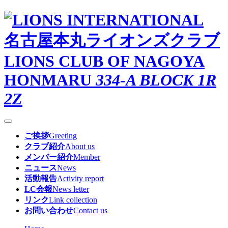
名古屋本丸ライオンズクラブ
LIONS CLUB OF NAGOYA
HONMARU
334-A BLOCK 1R
2Z
ご挨拶
Greeting
クラブ紹介
About us
メンバー紹介
Member
ニュース
News
活動報告
Activity report
LC会報
News letter
リンク
Link collection
お問い合わせ
Contact us