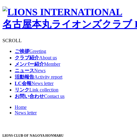
名古屋本丸ライオンズクラブ
SCROLL
ご挨拶
Greeting
クラブ紹介
About us
メンバー紹介
Member
ニュース
News
活動報告
Activity report
LC会報
News letter
リンク
Link collection
お問い合わせ
Contact us
Home
News letter
LIONS CLUB OF NAGOYA HONMARU