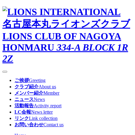
名古屋本丸ライオンズクラブ
LIONS CLUB OF NAGOYA
HONMARU
334-A BLOCK 1R
2Z
ご挨拶
Greeting
クラブ紹介
About us
メンバー紹介
Member
ニュース
News
活動報告
Activity report
LC会報
News letter
リンク
Link collection
お問い合わせ
Contact us