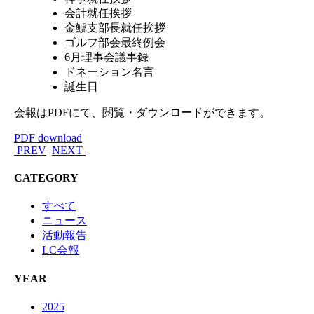
会計就任挨拶
金鯱支部長就任挨拶
ゴルフ部会最終例会
6月理事会議事録
ドネーション名言
誕生日
会報はPDFにて、閲覧・ダウンロードができます。
PDF download
PREV
NEXT
CATEGORY
すべて
ニュース
活動報告
LC会報
YEAR
2025