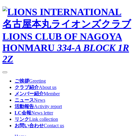
名古屋本丸ライオンズクラブ
LIONS CLUB OF NAGOYA
HONMARU
334-A BLOCK 1R
2Z
ご挨拶
Greeting
クラブ紹介
About us
メンバー紹介
Member
ニュース
News
活動報告
Activity report
LC会報
News letter
リンク
Link collection
お問い合わせ
Contact us