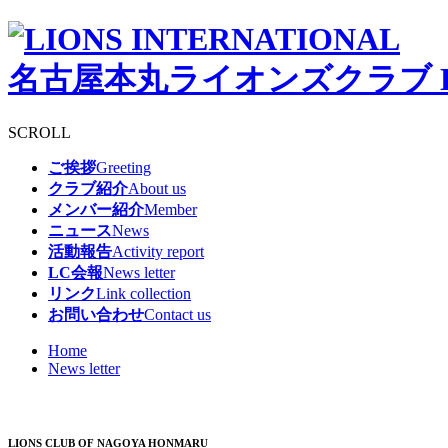
名古屋本丸ライオンズクラブ
SCROLL
ご挨拶
Greeting
クラブ紹介
About us
メンバー紹介
Member
ニュース
News
活動報告
Activity report
LC会報
News letter
リンク
Link collection
お問い合わせ
Contact us
Home
News letter
LIONS CLUB OF NAGOYA HONMARU