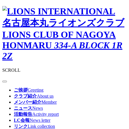
名古屋本丸ライオンズクラブ
LIONS CLUB OF NAGOYA
HONMARU
334-A BLOCK 1R
2Z
SCROLL
ご挨拶
Greeting
クラブ紹介
About us
メンバー紹介
Member
ニュース
News
活動報告
Activity report
LC会報
News letter
リンク
Link collection