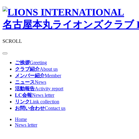
名古屋本丸ライオンズクラブ
SCROLL
ご挨拶
Greeting
クラブ紹介
About us
メンバー紹介
Member
ニュース
News
活動報告
Activity report
LC会報
News letter
リンク
Link collection
お問い合わせ
Contact us
Home
News letter