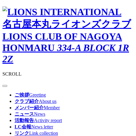
名古屋本丸ライオンズクラブ
LIONS CLUB OF NAGOYA
HONMARU
334-A BLOCK 1R
2Z
SCROLL
ご挨拶
Greeting
クラブ紹介
About us
メンバー紹介
Member
ニュース
News
活動報告
Activity report
LC会報
News letter
リンク
Link collection