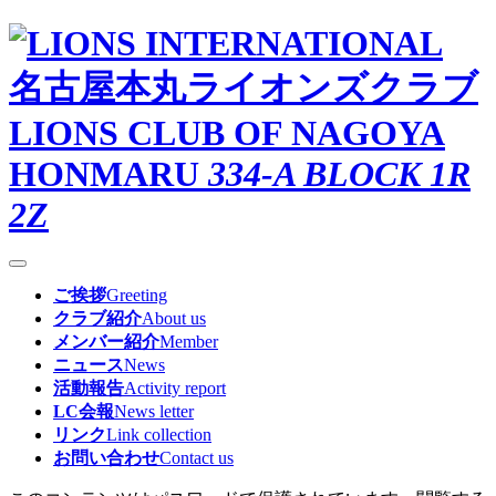
名古屋本丸ライオンズクラブ
LIONS CLUB OF NAGOYA
HONMARU
334-A BLOCK 1R
2Z
ご挨拶
Greeting
クラブ紹介
About us
メンバー紹介
Member
ニュース
News
活動報告
Activity report
LC会報
News letter
リンク
Link collection
お問い合わせ
Contact us